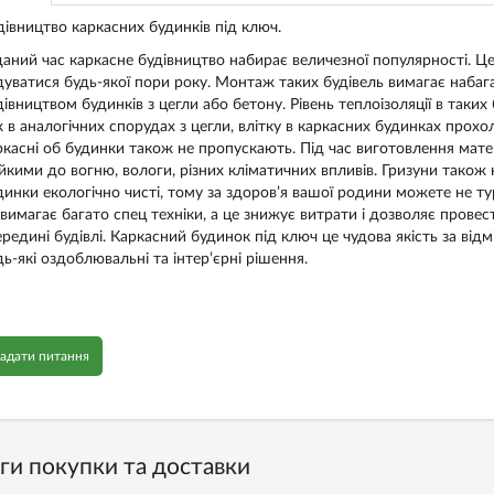
дівництво каркасних будинків під ключ.
даний час каркасне будівництво набирає величезної популярності. 
дуватися будь-якої пори року. Монтаж таких будівель вимагає набаг
дівництвом будинків з цегли або бетону. Рівень теплоізоляції в таки
ж в аналогічних спорудах з цегли, влітку в каркасних будинках прохол
ркасні об будинки також не пропускають. Під час виготовлення матер
ійкими до вогню, вологи, різних кліматичних впливів. Гризуни також
динки екологічно чисті, тому за здоров’я вашої родини можете не ту
 вимагає багато спец техніки, а це знижує витрати і дозволяє провест
ередині будівлі. Каркасний будинок під ключ це чудова якість за від
дь-які оздоблювальні та інтер’єрні рішення.
адати питання
ги покупки та доставки