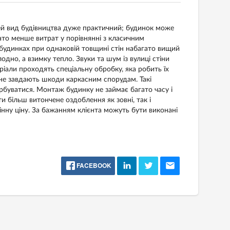
Цей вид будівництва дуже практичний; будинок може
ато менше витрат у порівнянні з класичним
х будинках при однаковій товщині стін набагато вищий
одно, а взимку тепло. Звуки та шум із вулиці стіни
іали проходять спеціальну обробку, яка робить їх
 не завдають шкоди каркасним спорудам. Такі
рбуватися. Монтаж будинку не займає багато часу і
и більш витончене оздоблення як зовні, так і
мінну ціну. За бажанням клієнта можуть бути виконані
FACEBOOK