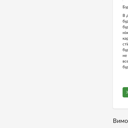
Бу
В 
бу
бу
ні
ка
ст
бу
не
вс
бу
З
Вимо