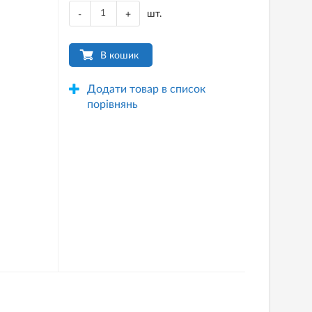
шт.
-
+
В кошик
Додати товар в список
порівнянь