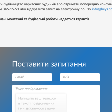
и будівництво каркасних будинків або отримати попередню консул
6) 346-15-91
або відправити запит на електронну пошту
info@beys.c
нані монтажні та будівельні роботи надається гарантія
Поставити запитання
Напишіть ваш телефон
в тексті повідомлення
і ми зв’яжемося з вами