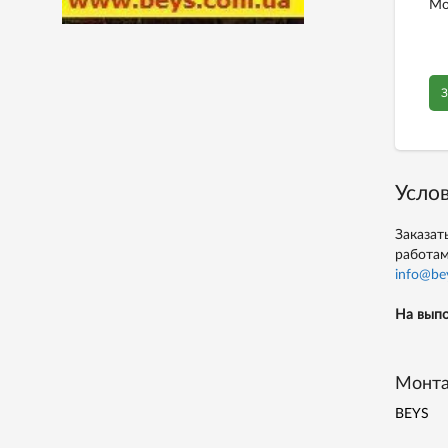
Мо
З
Услов
Заказат
работам
info@be
На выпо
Монта
BEYS